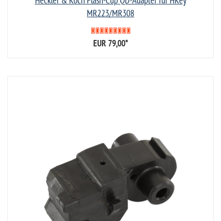
Heckler & Koch Flash-Cup QD-Adapter für HKey
MR223/MR308
EUR 79,00
*