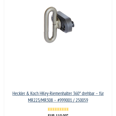
Heckler & Koch HKey-Riemenhalter 360° drehbar – für
MR223/MR308 – #999001 / 250059