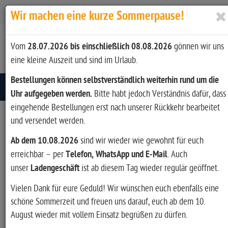
Zur Kasse
Ihr Konto
Anmelden
Wir machen eine kurze Sommerpause!
Vom
28.07.2026 bis einschließlich 08.08.2026
gönnen wir uns
eine kleine Auszeit und sind im Urlaub.
Bestellungen können selbstverständlich weiterhin rund um die
Toggle navigation
Uhr aufgegeben werden.
Bitte habt jedoch Verständnis dafür, dass
eingehende Bestellungen erst nach unserer Rückkehr bearbeitet
und versendet werden.
Artikel filtern
Ab dem 10.08.2026
sind wir wieder wie gewohnt für euch
erreichbar – per
Telefon, WhatsApp und E-Mail
. Auch
unser
Ladengeschäft
ist ab diesem Tag wieder regulär geöffnet.
Hersteller
Vielen Dank für eure Geduld! Wir wünschen euch ebenfalls eine
Fritzmann (1)
schöne Sommerzeit und freuen uns darauf, euch ab dem 10.
August wieder mit vollem Einsatz begrüßen zu dürfen.