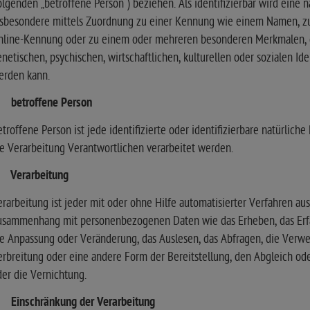
lgenden „betroffene Person“) beziehen. Als identifizierbar wird eine n
nsbesondere mittels Zuordnung zu einer Kennung wie einem Namen, zu
nline-Kennung oder zu einem oder mehreren besonderen Merkmalen, di
netischen, psychischen, wirtschaftlichen, kulturellen oder sozialen Iden
erden kann.
) betroffene Person
troffene Person ist jede identifizierte oder identifizierbare natürli
e Verarbeitung Verantwortlichen verarbeitet werden.
) Verarbeitung
rarbeitung ist jeder mit oder ohne Hilfe automatisierter Verfahren a
usammenhang mit personenbezogenen Daten wie das Erheben, das Erfass
e Anpassung oder Veränderung, das Auslesen, das Abfragen, die Verw
rbreitung oder eine andere Form der Bereitstellung, den Abgleich od
er die Vernichtung.
) Einschränkung der Verarbeitung