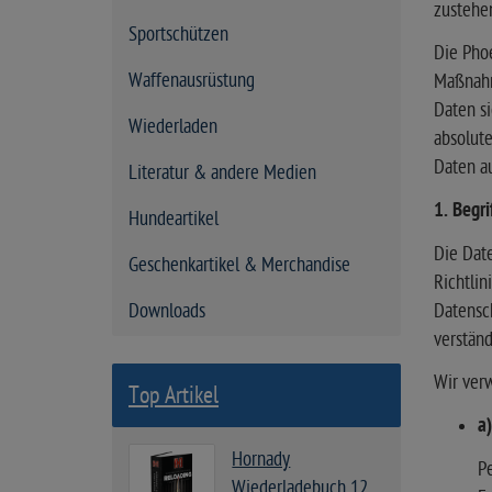
zustehe
Sportschützen
Die Phoe
Waffenausrüstung
Maßnahm
Daten si
Wiederladen
absolute
Daten au
Literatur & andere Medien
1. Begr
Hundeartikel
Die Date
Geschenkartikel & Merchandise
Richtli
Downloads
Datensch
verständ
Wir ver
Top Artikel
a
Hornady
Pe
Wiederladebuch 12.