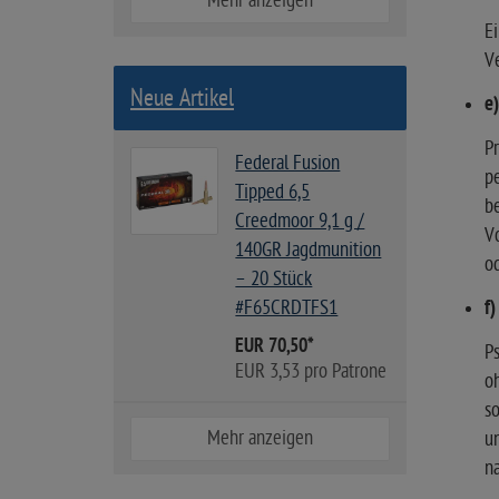
Mehr anzeigen
Ei
Ve
Neue Artikel
e
Pr
Federal Fusion
p
Tipped 6,5
be
Creedmoor 9,1 g /
Vo
140GR Jagdmunition
o
– 20 Stück
#F65CRDTFS1
f
EUR 70,50
*
P
EUR 3,53 pro Patrone
oh
s
Mehr anzeigen
un
n