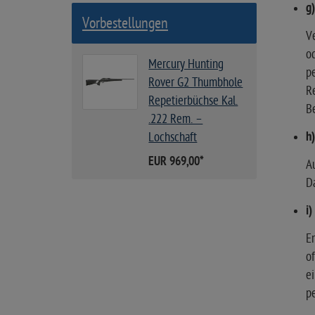
g)
Vorbestellungen
Ve
od
Mercury Hunting
pe
Rover G2 Thumbhole
Re
Repetierbüchse Kal.
B
.222 Rem. –
h
Lochschaft
EUR 969,00
*
Au
Da
i
Em
of
e
pe