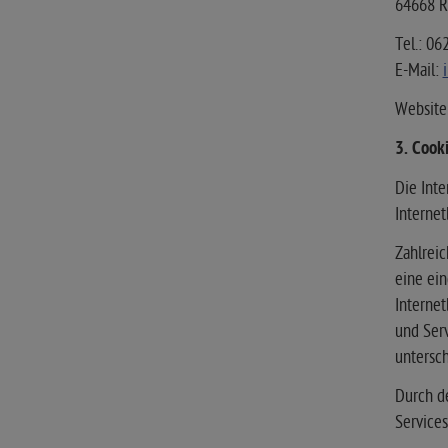
64668 R
Tel.: 06
E-Mail:
Website
3. Cook
Die Int
Interne
Zahlreic
eine ein
Interne
und Serv
untersch
Durch de
Services