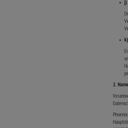
j
Dr
Ve
Ve
k
Ei
u
Ha
p
2. Name
Verantwo
Datensc
Phoenix
Hauptstr