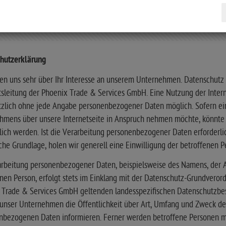
IVATSPHÄRE UND DATENSCHUTZ
hutzerklärung
en uns sehr über Ihr Interesse an unserem Unternehmen. Datenschutz 
tsleitung der Phoenix Trade & Services GmbH. Eine Nutzung der Inter
tzlich ohne jede Angabe personenbezogener Daten möglich. Sofern ei
hmens über unsere Internetseite in Anspruch nehmen möchte, könnte
lich werden. Ist die Verarbeitung personenbezogener Daten erforderli
che Grundlage, holen wir generell eine Einwilligung der betroffenen P
arbeitung personenbezogener Daten, beispielsweise des Namens, der A
nen Person, erfolgt stets im Einklang mit der Datenschutz-Grundvero
 Trade & Services GmbH geltenden landesspezifischen Datenschutzbes
unser Unternehmen die Öffentlichkeit über Art, Umfang und Zweck de
nbezogenen Daten informieren. Ferner werden betroffene Personen mit