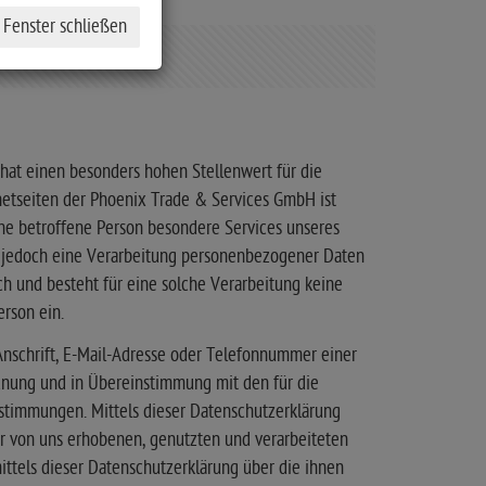
hat einen besonders hohen Stellenwert für die
netseiten der Phoenix Trade & Services GmbH ist
ne betroffene Person besondere Services unseres
 jedoch eine Verarbeitung personenbezogener Daten
ch und besteht für eine solche Verarbeitung keine
erson ein.
nschrift, E-Mail-Adresse oder Telefonnummer einer
rdnung und in Übereinstimmung mit den für die
timmungen. Mittels dieser Datenschutzerklärung
r von uns erhobenen, genutzten und verarbeiteten
tels dieser Datenschutzerklärung über die ihnen