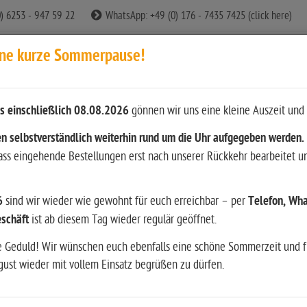
0) 6253 - 947 59 22
WhatsApp: +49 (0) 176 - 7435 7425 (click here)
ine kurze Sommerpause!
s einschließlich 08.08.2026
gönnen wir uns eine kleine Auszeit und 
n
n selbstverständlich weiterhin rund um die Uhr aufgegeben werden.
dass eingehende Bestellungen erst nach unserer Rückkehr bearbeitet u
ition
Waffen
Bekleidung & Ausrüstung
Restposten
6
sind wir wieder wie gewohnt für euch erreichbar – per
Telefon, Wha
srüstung
Wiederladen
Literatur & andere Medien
Hun
schäft
ist ab diesem Tag wieder regulär geöffnet.
e Geduld! Wir wünschen euch ebenfalls eine schöne Sommerzeit und f
ust wieder mit vollem Einsatz begrüßen zu dürfen.