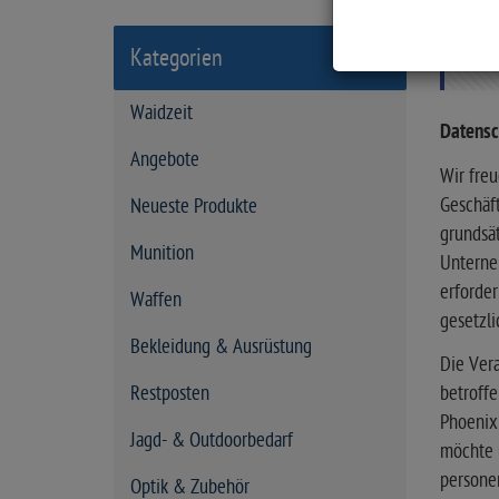
a
r
PR
Kategorien
t
s
Waidzeit
e
Datensc
i
Angebote
Wir freu
t
Geschäf
Neueste Produkte
e
grundsä
Munition
Unterne
erforder
Waffen
gesetzli
Bekleidung & Ausrüstung
Die Ver
Restposten
betroffe
Phoenix
Jagd- & Outdoorbedarf
möchte 
persone
Optik & Zubehör