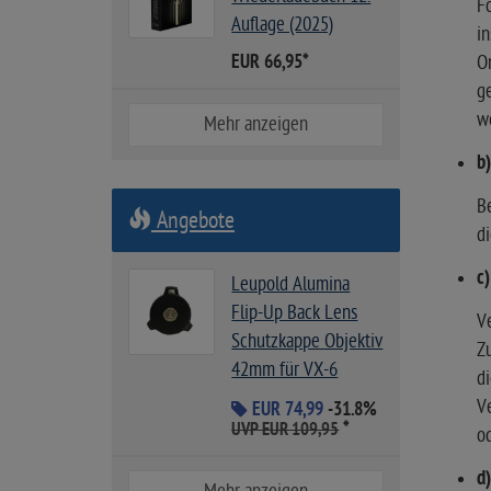
Fo
Auflage (2025)
i
EUR 66,95
*
O
ge
w
Mehr anzeigen
b
Be
Angebote
di
c
Leupold Alumina
Flip-Up Back Lens
Ve
Schutzkappe Objektiv
Z
42mm für VX-6
di
Ve
EUR 74,99
-31.8%
*
UVP EUR 109,95
od
d