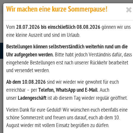
Zur Kasse
Ihr Konto
Anmelden
Wir machen eine kurze Sommerpause!
Vom
28.07.2026 bis einschließlich 08.08.2026
gönnen wir uns
eine kleine Auszeit und sind im Urlaub.
Bestellungen können selbstverständlich weiterhin rund um die
Toggle navigation
Uhr aufgegeben werden.
Bitte habt jedoch Verständnis dafür, dass
eingehende Bestellungen erst nach unserer Rückkehr bearbeitet
und versendet werden.
Ab dem 10.08.2026
sind wir wieder wie gewohnt für euch
erreichbar – per
Telefon, WhatsApp und E-Mail
. Auch
unser
Ladengeschäft
ist ab diesem Tag wieder regulär geöffnet.
Vielen Dank für eure Geduld! Wir wünschen euch ebenfalls eine
schöne Sommerzeit und freuen uns darauf, euch ab dem 10.
August wieder mit vollem Einsatz begrüßen zu dürfen.