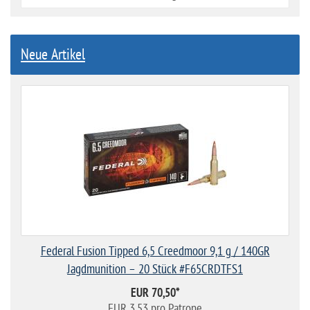
Neue Artikel
Federal Fusion Tipped 6,5 Creedmoor 9,1 g / 140GR
Jagdmunition – 20 Stück #F65CRDTFS1
EUR 70,50
*
EUR 3,53 pro Patrone