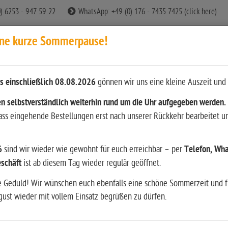
0) 6253 - 947 59 22
WhatsApp: +49 (0) 176 - 7435 7425 (click here)
ine kurze Sommerpause!
s einschließlich 08.08.2026
gönnen wir uns eine kleine Auszeit und 
n
n selbstverständlich weiterhin rund um die Uhr aufgegeben werden.
dass eingehende Bestellungen erst nach unserer Rückkehr bearbeitet u
ition
Waffen
Bekleidung & Ausrüstung
Restposten
6
sind wir wieder wie gewohnt für euch erreichbar – per
Telefon, Wha
srüstung
Wiederladen
Literatur & andere Medien
Hun
schäft
ist ab diesem Tag wieder regulär geöffnet.
e Geduld! Wir wünschen euch ebenfalls eine schöne Sommerzeit und f
ust wieder mit vollem Einsatz begrüßen zu dürfen.
hör