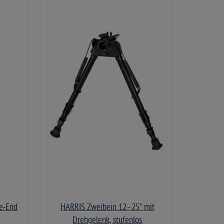
re‑End
HARRIS Zweibein 12–25" mit
Drehgelenk, stufenlos