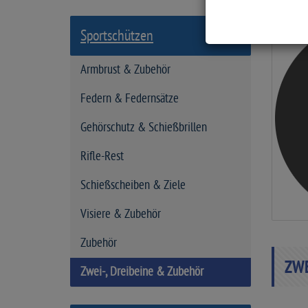
a
r
Sportschützen
t
s
Armbrust & Zubehör
e
i
Federn & Federnsätze
t
Gehörschutz & Schießbrillen
e
Rifle-Rest
Schießscheiben & Ziele
Visiere & Zubehör
Zubehör
ZWE
Zwei-, Dreibeine & Zubehör