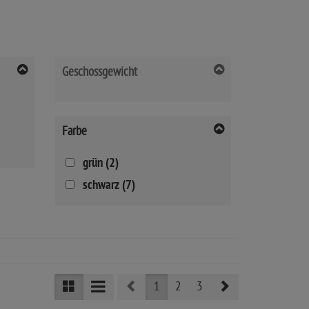
Geschossgewicht
Farbe
grün (2)
schwarz (7)
Prev
Next
1
2
3