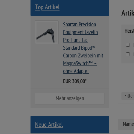
Top Artikel
Artik
Spartan Precision
Herst
Equipment Javelin
Pro Hunt Tac
Standard Bipod®
Carbon-Zweibein mit
MagnaSwitch™ –
ohne Adapter
EUR 309,00
*
Filte
Mehr anzeigen
Neue Artikel
Name 