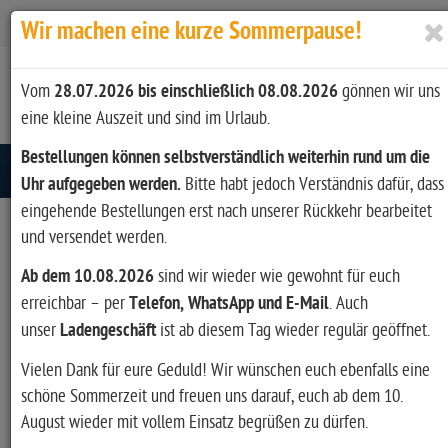
Zur Kasse
Ihr Konto
Anmelden
Wir machen eine kurze Sommerpause!
Vom
28.07.2026 bis einschließlich 08.08.2026
gönnen wir uns
eine kleine Auszeit und sind im Urlaub.
Bestellungen können selbstverständlich weiterhin rund um die
Toggle navigation
Uhr aufgegeben werden.
Bitte habt jedoch Verständnis dafür, dass
eingehende Bestellungen erst nach unserer Rückkehr bearbeitet
und versendet werden.
AUFKLEBER & STICKER FÜR JAGD,
Ab dem 10.08.2026
sind wir wieder wie gewohnt für euch
SCHIESSSPORT & OUTDOOR
erreichbar – per
Telefon, WhatsApp und E-Mail
. Auch
unser
Ladengeschäft
ist ab diesem Tag wieder regulär geöffnet.
In der Kategorie
Aufkleber & Sticker
finden Sie dekorative und
Vielen Dank für eure Geduld! Wir wünschen euch ebenfalls eine
markenbezogene Sticker für Ausrüstung, Werkzeugkoffer,
schöne Sommerzeit und freuen uns darauf, euch ab dem 10.
Munitionsboxen, Fahrzeuge, Schränke, Werkstatt oder
August wieder mit vollem Einsatz begrüßen zu dürfen.
Hobbyraum. Aufkleber sind eine einfache Möglichkeit,