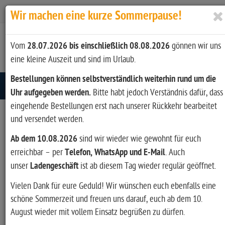
Zur Kasse
Ihr Konto
Anmelden
Wir machen eine kurze Sommerpause!
Vom
28.07.2026 bis einschließlich 08.08.2026
gönnen wir uns
eine kleine Auszeit und sind im Urlaub.
Bestellungen können selbstverständlich weiterhin rund um die
Toggle navigation
Uhr aufgegeben werden.
Bitte habt jedoch Verständnis dafür, dass
eingehende Bestellungen erst nach unserer Rückkehr bearbeitet
und versendet werden.
Artikel filtern
Ab dem 10.08.2026
sind wir wieder wie gewohnt für euch
erreichbar – per
Telefon, WhatsApp und E-Mail
. Auch
unser
Ladengeschäft
ist ab diesem Tag wieder regulär geöffnet.
Hersteller
Vielen Dank für eure Geduld! Wir wünschen euch ebenfalls eine
ASE UTRA (1)
schöne Sommerzeit und freuen uns darauf, euch ab dem 10.
August wieder mit vollem Einsatz begrüßen zu dürfen.