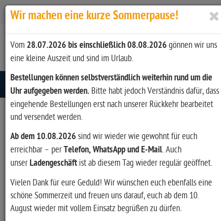
Zur Kasse
Ihr Konto
Anmelden
Wir machen eine kurze Sommerpause!
Vom
28.07.2026 bis einschließlich 08.08.2026
gönnen wir uns
eine kleine Auszeit und sind im Urlaub.
Bestellungen können selbstverständlich weiterhin rund um die
Toggle navigation
Uhr aufgegeben werden.
Bitte habt jedoch Verständnis dafür, dass
eingehende Bestellungen erst nach unserer Rückkehr bearbeitet
und versendet werden.
PATRONENETUIS FÜR JAGD,
Ab dem 10.08.2026
sind wir wieder wie gewohnt für euch
SCHIESSSPORT & OUTDOOR
erreichbar – per
Telefon, WhatsApp und E-Mail
. Auch
unser
Ladengeschäft
ist ab diesem Tag wieder regulär geöffnet.
In der Kategorie
Patronenetuis
finden Jäger, Sportschützen und
Vielen Dank für eure Geduld! Wir wünschen euch ebenfalls eine
Outdoor-Freunde praktische Etuis zur geordneten Aufbewahrung
schöne Sommerzeit und freuen uns darauf, euch ab dem 10.
und zum sicheren Transport von Patronen. Ob im Revier, auf dem
August wieder mit vollem Einsatz begrüßen zu dürfen.
Schießstand oder unterwegs – ein passendes Patronenetui sorgt