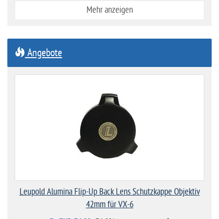
Mehr anzeigen
Angebote
Leupold Alumina Flip-Up Back Lens Schutzkappe Objektiv
42mm für VX-6