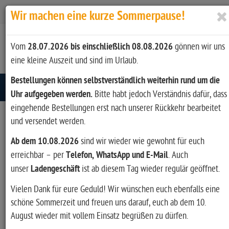
Zur Kasse
Ihr Konto
Anmelden
Wir machen eine kurze Sommerpause!
Vom
28.07.2026 bis einschließlich 08.08.2026
gönnen wir uns
eine kleine Auszeit und sind im Urlaub.
Bestellungen können selbstverständlich weiterhin rund um die
Toggle navigation
Uhr aufgegeben werden.
Bitte habt jedoch Verständnis dafür, dass
eingehende Bestellungen erst nach unserer Rückkehr bearbeitet
und versendet werden.
Artikel filtern
Ab dem 10.08.2026
sind wir wieder wie gewohnt für euch
erreichbar – per
Telefon, WhatsApp und E-Mail
. Auch
unser
Ladengeschäft
ist ab diesem Tag wieder regulär geöffnet.
Hersteller
Vielen Dank für eure Geduld! Wir wünschen euch ebenfalls eine
schöne Sommerzeit und freuen uns darauf, euch ab dem 10.
August wieder mit vollem Einsatz begrüßen zu dürfen.
Art