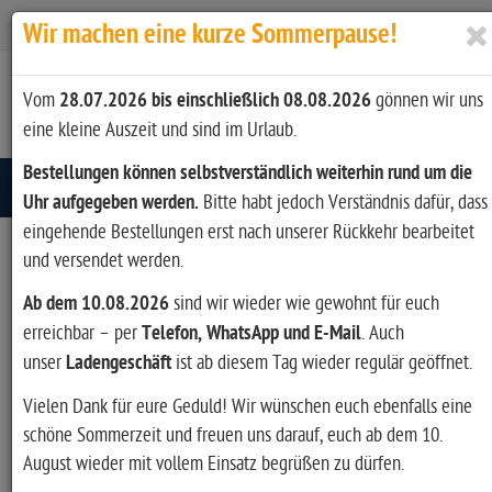
Zur Kasse
Ihr Konto
Anmelden
Wir machen eine kurze Sommerpause!
Vom
28.07.2026 bis einschließlich 08.08.2026
gönnen wir uns
eine kleine Auszeit und sind im Urlaub.
Bestellungen können selbstverständlich weiterhin rund um die
Toggle navigation
Uhr aufgegeben werden.
Bitte habt jedoch Verständnis dafür, dass
eingehende Bestellungen erst nach unserer Rückkehr bearbeitet
und versendet werden.
Artikel filtern
Ab dem 10.08.2026
sind wir wieder wie gewohnt für euch
erreichbar – per
Telefon, WhatsApp und E-Mail
. Auch
unser
Ladengeschäft
ist ab diesem Tag wieder regulär geöffnet.
Hersteller
Vielen Dank für eure Geduld! Wir wünschen euch ebenfalls eine
schöne Sommerzeit und freuen uns darauf, euch ab dem 10.
August wieder mit vollem Einsatz begrüßen zu dürfen.
Art