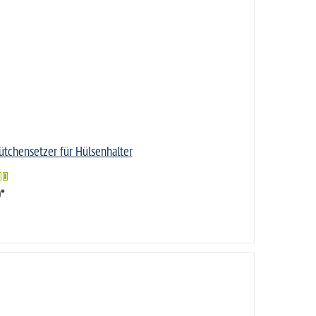
tchensetzer für Hülsenhalter
0
*