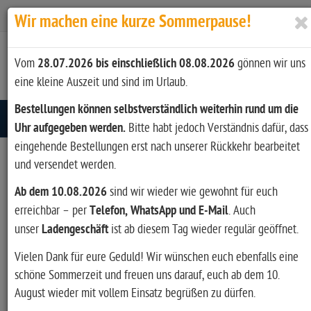
Zur Kasse
Ihr Konto
Anmelden
Wir machen eine kurze Sommerpause!
Vom
28.07.2026 bis einschließlich 08.08.2026
gönnen wir uns
eine kleine Auszeit und sind im Urlaub.
Bestellungen können selbstverständlich weiterhin rund um die
Toggle navigation
Uhr aufgegeben werden.
Bitte habt jedoch Verständnis dafür, dass
eingehende Bestellungen erst nach unserer Rückkehr bearbeitet
und versendet werden.
Artikel filtern
Ab dem 10.08.2026
sind wir wieder wie gewohnt für euch
erreichbar – per
Telefon, WhatsApp und E-Mail
. Auch
unser
Ladengeschäft
ist ab diesem Tag wieder regulär geöffnet.
Hersteller
Vielen Dank für eure Geduld! Wir wünschen euch ebenfalls eine
schöne Sommerzeit und freuen uns darauf, euch ab dem 10.
August wieder mit vollem Einsatz begrüßen zu dürfen.
Art