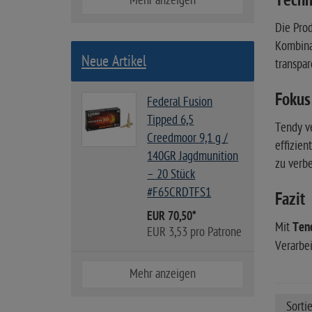
Techno
Mehr anzeigen
Die Prod
Kombina
Neue Artikel
transpa
Fokus
Federal Fusion
Tipped 6,5
Tendy ve
Creedmoor 9,1 g /
effizien
140GR Jagdmunition
zu verbe
– 20 Stück
#F65CRDTFS1
Fazit
EUR 70,50
*
Mit
Ten
EUR 3,53 pro Patrone
Verarbei
Mehr anzeigen
Sorti