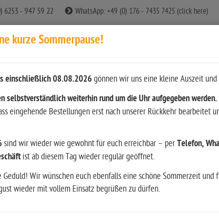
0) 6253 - 947 59 22
WhatsApp: +49 (0) 176 - 7435 7425 (click here)
ine kurze Sommerpause!
s einschließlich 08.08.2026
gönnen wir uns eine kleine Auszeit und 
n
n selbstverständlich weiterhin rund um die Uhr aufgegeben werden.
dass eingehende Bestellungen erst nach unserer Rückkehr bearbeitet u
ition
Waffen
Bekleidung & Ausrüstung
Restposten
6
sind wir wieder wie gewohnt für euch erreichbar – per
Telefon, Wha
srüstung
Wiederladen
Literatur & andere Medien
Hun
schäft
ist ab diesem Tag wieder regulär geöffnet.
e Geduld! Wir wünschen euch ebenfalls eine schöne Sommerzeit und f
ust wieder mit vollem Einsatz begrüßen zu dürfen.