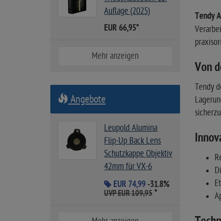
Auflage (2025)
Tendy 
EUR 66,95
*
Verarbei
praxisor
Mehr anzeigen
Von d
Tendy d
Angebote
Lagerung
sicherzu
Leupold Alumina
Innov
Flip-Up Back Lens
Schutzkappe Objektiv
R
42mm für VX-6
Di
Et
EUR 74,99
-31.8%
*
UVP EUR 109,95
A