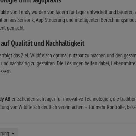
logie trifft Jagdpraxis
ukte von Tendy wurden von Jägern für Jäger entwickelt und basieren a
tion aus Sensorik, App-Steuerung und intelligenten Berechnungsmodel
rent gemacht.
 auf Qualität und Nachhaltigkeit
rfolgt das Ziel, Wildfleisch optimal nutzbar zu machen und den gesa
t und nachhaltig zu gestalten. Die Lösungen helfen dabei, Lebensmitte
ssern.
dy AB
entscheiden sich Jäger für innovative Technologien, die traditi
tung von Wildfleisch deutlich vereinfachen – für mehr Kontrolle, bess
erung