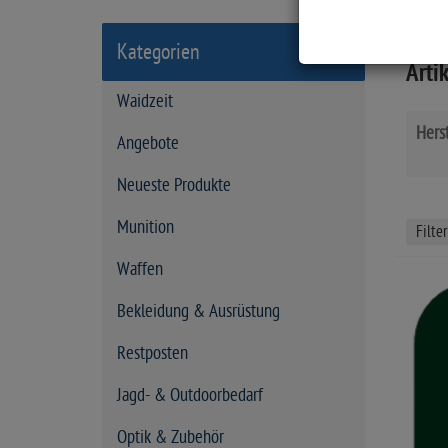
a
r
Kategorien
t
Artik
s
Waidzeit
e
Herst
i
Angebote
t
Neueste Produkte
e
Munition
Filte
Waffen
Bekleidung & Ausrüstung
Restposten
Jagd- & Outdoorbedarf
Optik & Zubehör