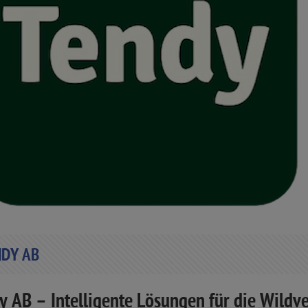
DY AB
y AB – Intelligente Lösungen für die Wildv