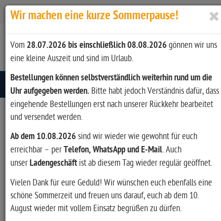
Zur Kasse
Ihr Konto
Anmelden
Wir machen eine kurze Sommerpause!
Vom
28.07.2026 bis einschließlich 08.08.2026
gönnen wir uns
eine kleine Auszeit und sind im Urlaub.
Bestellungen können selbstverständlich weiterhin rund um die
Toggle navigation
Uhr aufgegeben werden.
Bitte habt jedoch Verständnis dafür, dass
eingehende Bestellungen erst nach unserer Rückkehr bearbeitet
und versendet werden.
Artikel filtern
Ab dem 10.08.2026
sind wir wieder wie gewohnt für euch
erreichbar – per
Telefon, WhatsApp und E-Mail
. Auch
unser
Ladengeschäft
ist ab diesem Tag wieder regulär geöffnet.
Hersteller
Vielen Dank für eure Geduld! Wir wünschen euch ebenfalls eine
schöne Sommerzeit und freuen uns darauf, euch ab dem 10.
August wieder mit vollem Einsatz begrüßen zu dürfen.
Art