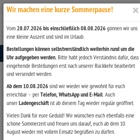
Zur Kasse
Ihr Konto
Anmelden
Wir machen eine kurze Sommerpause!
Vom
28.07.2026 bis einschließlich 08.08.2026
gönnen wir uns
eine kleine Auszeit und sind im Urlaub.
Bestellungen können selbstverständlich weiterhin rund um die
Toggle navigation
Uhr aufgegeben werden.
Bitte habt jedoch Verständnis dafür, dass
eingehende Bestellungen erst nach unserer Rückkehr bearbeitet
und versendet werden.
Ab dem 10.08.2026
sind wir wieder wie gewohnt für euch
erreichbar – per
Telefon, WhatsApp und E-Mail
. Auch
unser
Ladengeschäft
ist ab diesem Tag wieder regulär geöffnet.
Vielen Dank für eure Geduld! Wir wünschen euch ebenfalls eine
schöne Sommerzeit und freuen uns darauf, euch ab dem 10.
August wieder mit vollem Einsatz begrüßen zu dürfen.