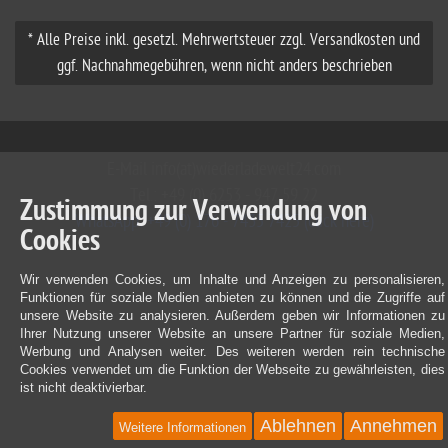
* Alle Preise inkl. gesetzl. Mehrwertsteuer zzgl. Versandkosten und
ggf. Nachnahmegebühren, wenn nicht anders beschrieben
E-Mail info(at)wiederladewelt24.com
Tel.: +49 (0) 6253 - 947 59 22
Zustimmung zur Verwendung von
WhatsApp: +49 (0) 176 - 7435 7425 (click here)
Cookies
Wir verwenden Cookies, um Inhalte und Anzeigen zu personalisieren,
Funktionen für soziale Medien anbieten zu können und die Zugriffe auf
unsere Website zu analysieren. Außerdem geben wir Informationen zu
Ihrer Nutzung unserer Website an unsere Partner für soziale Medien,
Werbung und Analysen weiter. Des weiteren werden rein technische
Cookies verwendet um die Funktion der Webseite zu gewährleisten, dies
ist nicht deaktivierbar.
Ablehnen
Annehmen
Weitere Informationen