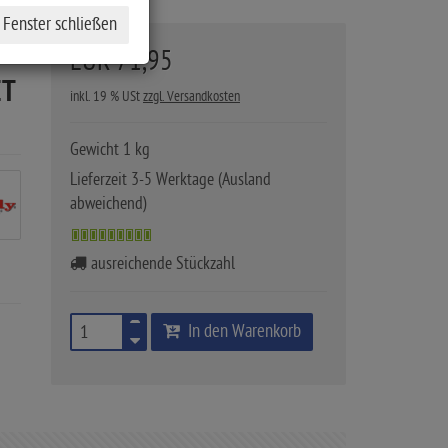
EUR 71,95
ET
inkl. 19 % USt
zzgl. Versandkosten
Gewicht 1 kg
Lieferzeit 3-5 Werktage (Ausland
abweichend)
ausreichende Stückzahl
In den Warenkorb