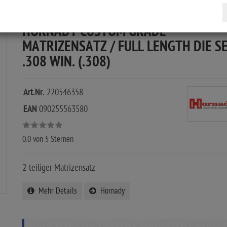
HORNADY CUSTOM GRADE
MATRIZENSATZ / FULL LENGTH DIE S
.308 WIN. (.308)
Art.Nr.
220546358
EAN
090255563580
0.0
von 5 Sternen
2-teiliger Matrizensatz
Mehr Details
Hornady