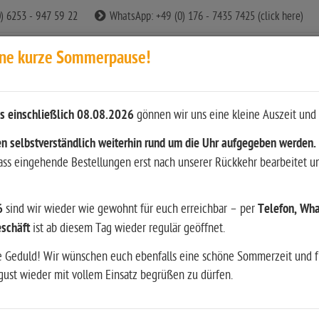
0) 6253 - 947 59 22
WhatsApp: +49 (0) 176 - 7435 7425 (click here)
ine kurze Sommerpause!
s einschließlich 08.08.2026
gönnen wir uns eine kleine Auszeit und 
n
n selbstverständlich weiterhin rund um die Uhr aufgegeben werden.
dass eingehende Bestellungen erst nach unserer Rückkehr bearbeitet u
ition
Waffen
Bekleidung & Ausrüstung
Restposten
6
sind wir wieder wie gewohnt für euch erreichbar – per
Telefon, Wha
srüstung
Wiederladen
Literatur & andere Medien
Hun
schäft
ist ab diesem Tag wieder regulär geöffnet.
e Geduld! Wir wünschen euch ebenfalls eine schöne Sommerzeit und f
ust wieder mit vollem Einsatz begrüßen zu dürfen.
 Grade Matrizensatz / Full ...