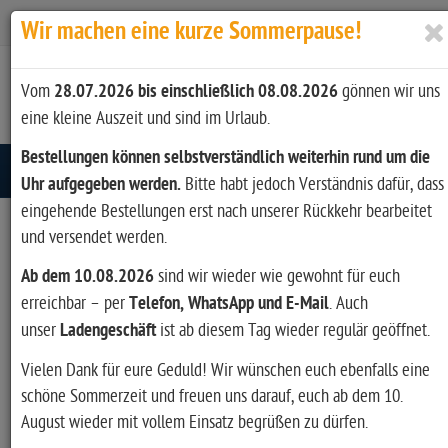
Zur Kasse
Ihr Konto
Anmelden
Wir machen eine kurze Sommerpause!
Vom
28.07.2026 bis einschließlich 08.08.2026
gönnen wir uns
eine kleine Auszeit und sind im Urlaub.
Bestellungen können selbstverständlich weiterhin rund um die
Toggle navigation
Uhr aufgegeben werden.
Bitte habt jedoch Verständnis dafür, dass
eingehende Bestellungen erst nach unserer Rückkehr bearbeitet
und versendet werden.
Ab dem 10.08.2026
sind wir wieder wie gewohnt für euch
erreichbar – per
Telefon, WhatsApp und E-Mail
. Auch
unser
Ladengeschäft
ist ab diesem Tag wieder regulär geöffnet.
Vielen Dank für eure Geduld! Wir wünschen euch ebenfalls eine
schöne Sommerzeit und freuen uns darauf, euch ab dem 10.
August wieder mit vollem Einsatz begrüßen zu dürfen.