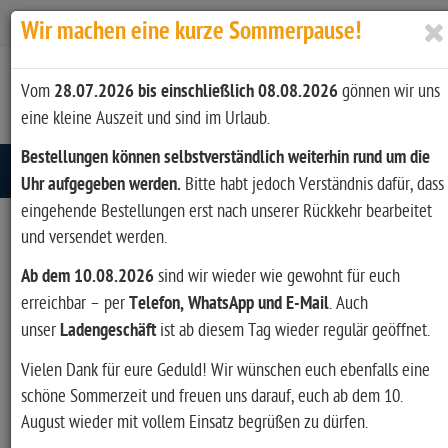
Zur Kasse
Ihr Konto
Anmelden
Wir machen eine kurze Sommerpause!
Vom
28.07.2026 bis einschließlich 08.08.2026
gönnen wir uns
eine kleine Auszeit und sind im Urlaub.
Bestellungen können selbstverständlich weiterhin rund um die
Toggle navigation
Uhr aufgegeben werden.
Bitte habt jedoch Verständnis dafür, dass
eingehende Bestellungen erst nach unserer Rückkehr bearbeitet
und versendet werden.
Ab dem 10.08.2026
sind wir wieder wie gewohnt für euch
erreichbar – per
Telefon, WhatsApp und E-Mail
. Auch
unser
Ladengeschäft
ist ab diesem Tag wieder regulär geöffnet.
Vielen Dank für eure Geduld! Wir wünschen euch ebenfalls eine
schöne Sommerzeit und freuen uns darauf, euch ab dem 10.
August wieder mit vollem Einsatz begrüßen zu dürfen.