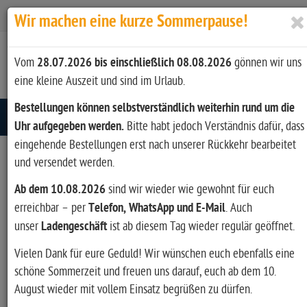
Zur Kasse
Ihr Konto
Anmelden
Wir machen eine kurze Sommerpause!
Vom
28.07.2026 bis einschließlich 08.08.2026
gönnen wir uns
eine kleine Auszeit und sind im Urlaub.
Bestellungen können selbstverständlich weiterhin rund um die
Toggle navigation
Uhr aufgegeben werden.
Bitte habt jedoch Verständnis dafür, dass
eingehende Bestellungen erst nach unserer Rückkehr bearbeitet
und versendet werden.
Glenfield Model A Repetierbüchse
.30-06 Sprg. 20" / 50,8 cm Moss
Ab dem 10.08.2026
sind wir wieder wie gewohnt für euch
erreichbar – per
Telefon, WhatsApp und E-Mail
. Auch
Green Splatter #52002
Bewertungen
unser
Ladengeschäft
ist ab diesem Tag wieder regulär geöffnet.
Vielen Dank für eure Geduld! Wir wünschen euch ebenfalls eine
Cl
×
Zu diesem Artikel existieren noch keine
schöne Sommerzeit und freuen uns darauf, euch ab dem 10.
Bewertungen
August wieder mit vollem Einsatz begrüßen zu dürfen.