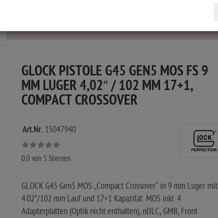
echtigung.
GLOCK PISTOLE G45 GEN5 MOS FS 9
MM LUGER 4,02″ / 102 MM 17+1,
COMPACT CROSSOVER
Art.Nr.
15047940
0.0
von 5 Sternen
GLOCK G45 Gen5 MOS „Compact Crossover“ in 9 mm Luger mit
4.02"/102 mm Lauf und 17+1 Kapazität. MOS inkl. 4
Adapterplatten (Optik nicht enthalten), nDLC, GMB, Front