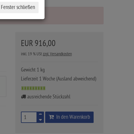
EUR 916,00
inkl. 19 % USt
zzgl. Versandkosten
Gewicht 1 kg
Lieferzeit 1 Woche (Ausland abweichend)
ausreichende Stückzahl
In den Warenkorb