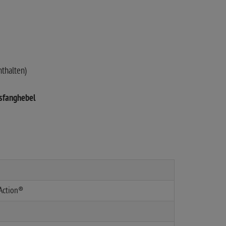
nthalten)
ssfanghebel
 Action®