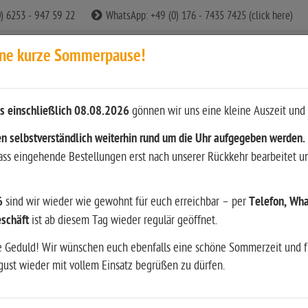
0) 6253 - 947 59 22
WhatsApp: +49 (0) 176 - 7435 7425 (click here)
ine kurze Sommerpause!
s einschließlich 08.08.2026
gönnen wir uns eine kleine Auszeit und 
n
n selbstverständlich weiterhin rund um die Uhr aufgegeben werden.
dass eingehende Bestellungen erst nach unserer Rückkehr bearbeitet u
ition
Waffen
Bekleidung & Ausrüstung
Restposten
6
sind wir wieder wie gewohnt für euch erreichbar – per
Telefon, Wha
srüstung
Wiederladen
Literatur & andere Medien
Hun
schäft
ist ab diesem Tag wieder regulär geöffnet.
e Geduld! Wir wünschen euch ebenfalls eine schöne Sommerzeit und f
ust wieder mit vollem Einsatz begrüßen zu dürfen.
5 Gen5 MOS FS 9 mm Luger 4,02″ ...