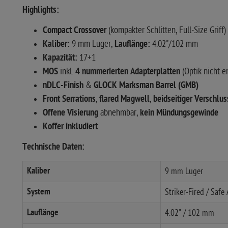
Highlights:
Compact Crossover
(kompakter Schlitten, Full-Size Griff)
Kaliber:
9 mm Luger,
Lauflänge:
4.02"/102 mm
Kapazität:
17+1
MOS
inkl.
4 nummerierten Adapterplatten
(Optik nicht e
nDLC-Finish
&
GLOCK Marksman Barrel (GMB)
Front Serrations
,
flared Magwell
,
beidseitiger Verschlu
Offene Visierung
abnehmbar,
kein Mündungsgewinde
Koffer inkludiert
Technische Daten:
Kaliber
9 mm Luger
System
Striker-Fired / Safe
Lauflänge
4.02" / 102 mm