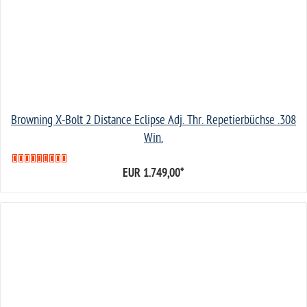
Browning X-Bolt 2 Distance Eclipse Adj. Thr. Repetierbüchse .308
Win.
EUR 1.749,00
*