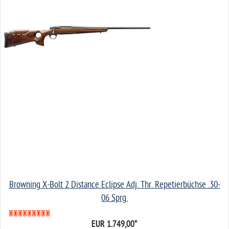
Browning X-Bolt 2 Distance Eclipse Adj. Thr. Repetierbüchse .30-
06 Sprg.
EUR 1.749,00
*