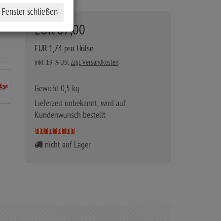
EUR 87,00
EUR 1,74 pro Hülse
inkl. 19 % USt
zzgl. Versandkosten
Gewicht 0,5 kg
Lieferzeit unbekannt, wird auf
Kundenwunsch bestellt
nicht auf Lager