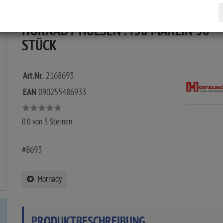
HORNADY HÜLSEN .450 MARLIN 50
STÜCK
Art.Nr.
2168693
EAN
090255486933
0.0
von 5 Sternen
#8693
Hornady
PRODUKTBESCHREIBUNG