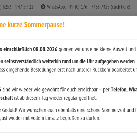
0) 6253 - 947 59 22
WhatsApp: +49 (0) 176 - 7435 7425 (click here)
ine kurze Sommerpause!
s einschließlich 08.08.2026
gönnen wir uns eine kleine Auszeit und 
n
n selbstverständlich weiterhin rund um die Uhr aufgegeben werden.
dass eingehende Bestellungen erst nach unserer Rückkehr bearbeitet u
ition
Waffen
Bekleidung & Ausrüstung
Restposten
6
sind wir wieder wie gewohnt für euch erreichbar – per
Telefon, Wha
srüstung
Wiederladen
Literatur & andere Medien
Hun
schäft
ist ab diesem Tag wieder regulär geöffnet.
e Geduld! Wir wünschen euch ebenfalls eine schöne Sommerzeit und f
ust wieder mit vollem Einsatz begrüßen zu dürfen.
.450 Marlin 50 Stück