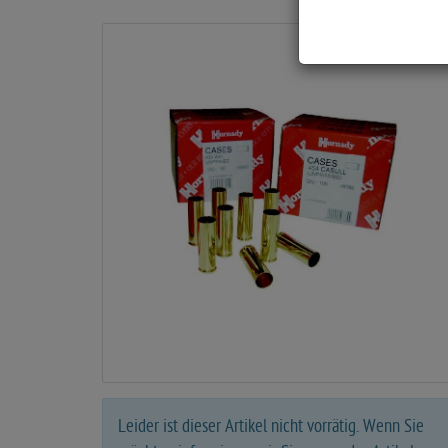
a
r
t
s
e
i
t
e
Leider ist dieser Artikel nicht vorrätig. Wenn Sie