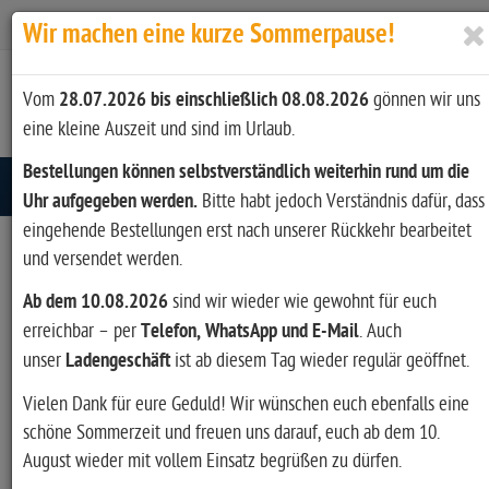
Zur Kasse
Ihr Konto
Anmelden
Wir machen eine kurze Sommerpause!
Vom
28.07.2026 bis einschließlich 08.08.2026
gönnen wir uns
eine kleine Auszeit und sind im Urlaub.
Bestellungen können selbstverständlich weiterhin rund um die
Toggle navigation
Uhr aufgegeben werden.
Bitte habt jedoch Verständnis dafür, dass
eingehende Bestellungen erst nach unserer Rückkehr bearbeitet
und versendet werden.
Ab dem 10.08.2026
sind wir wieder wie gewohnt für euch
erreichbar – per
Telefon, WhatsApp und E-Mail
. Auch
unser
Ladengeschäft
ist ab diesem Tag wieder regulär geöffnet.
Vielen Dank für eure Geduld! Wir wünschen euch ebenfalls eine
schöne Sommerzeit und freuen uns darauf, euch ab dem 10.
August wieder mit vollem Einsatz begrüßen zu dürfen.